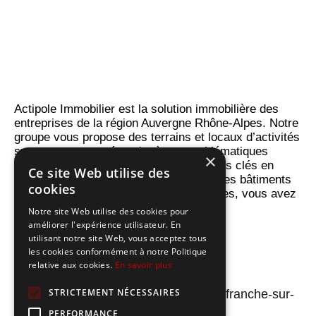
Actipole Immobilier est la solution immobilière des
entreprises de la région Auvergne Rhône-Alpes. Notre
groupe vous propose des terrains et locaux d’activités
sur-mesure pour répondre à vos problématiques
×
immobilières. Parcs d’activités ou projets clés en
Ce site Web utilise des
main, nous concevons et construisons les bâtiments
cookies
dont vous, entrepreneurs, entrepreneuses, vous avez
besoin.
Notre site Web utilise des cookies pour
améliorer l'expérience utilisateur. En
utilisant notre site Web, vous acceptez tous
les cookies conformément à notre Politique
relative aux cookies.
En savoir plus
STRICTEMENT NÉCESSAIRES
305 D rue Gabriel Voisin 69400 Villefranche-sur-
Saône
PERFORMANCE